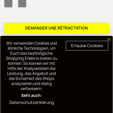
Facebook
Instagram
DEMANDER UNE RÉTRACTATION
Wir verwenden Cookies und
Erlaube Cookies
ähnliche Technologien, um
Euch das bestmögliche
Shopping Erlebnis bieten zu
PRODUITS

können. So können wir mit
Hilfe der Analysedaten die
NOTRE SOCIÉTÉ

Leistung, das Angebot und
die Sicherheit des Shops
analysieren und stetig
VOTRE COMPTE

verbessern.
Seht auch:
INFORMATIONS
keyboard_arrow_down
Datenschutzerklärung
© 2026 - Black7Shop.de by Black7Shop™