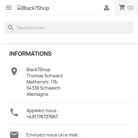
shopping_cart


(0)
search
INFORMATIONS

Black7Shop
Thomas Schwarz
Mathenstr. 17b
54338 Schweich
Allemagne

Appelez-nous :
+491776727667

Envoyez-nous un e-mail :