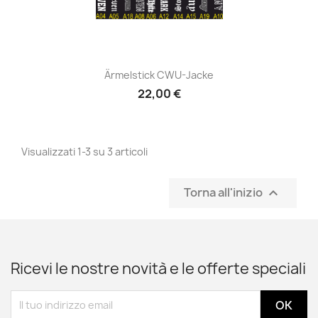
Anteprima

Ärmelstick CWU-Jacke
22,00 €
Visualizzati 1-3 su 3 articoli
Torna all'inizio

Ricevi le nostre novità e le offerte speciali