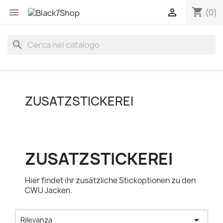
shopping_cart


(0)
search
ZUSATZSTICKEREI
ZUSATZSTICKEREI
Hier findet ihr zusätzliche Stickoptionen zu den
CWU Jacken.

Rilevanza