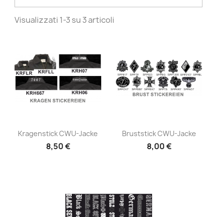
Visualizzati 1-3 su 3 articoli
Anteprima
Anteprima


Kragenstick CWU-Jacke
Bruststick CWU-Jacke
8,50 €
8,00 €