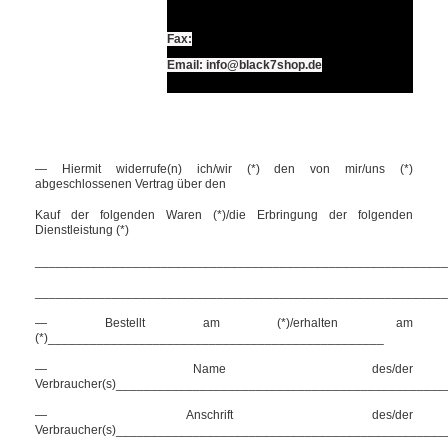
Fax:
Email: info@black7shop.de
— Hiermit widerrufe(n) ich/wir (*) den von mir/uns (*)
abgeschlossenen Vertrag über den
Kauf der folgenden Waren (*)/die Erbringung der folgenden
Dienstleistung (*)
___________________________________________________________
___________________________________________________________
— Bestellt am (*)/erhalten am
(*)________________________________________________
— Name des/der
Verbraucher(s)_______________________________________________
— Anschrift des/der
Verbraucher(s)_______________________________________________