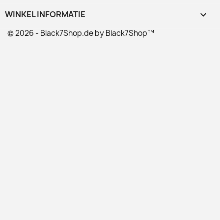
WINKEL INFORMATIE
keyboard_arrow_down
© 2026 - Black7Shop.de by Black7Shop™